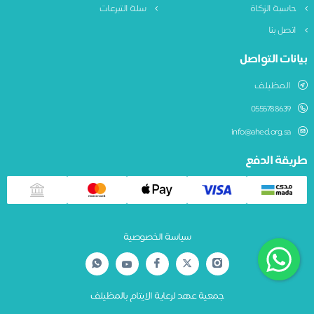
حاسبة الزكاة
سلة التبرعات
اتصل بنا
بيانات التواصل
المظيلف
0555788639
info@ahed.org.sa
طريقة الدفع
سياسة الخصوصية
جمعية عهد لرعاية الايتام بالمظيلف