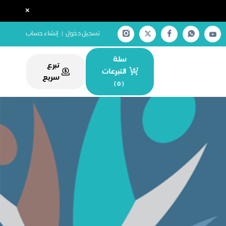
×
تسجيل دخول
|
إنشاء حساب
سلة
تبرع
التبرعات
سريع
)
0
(