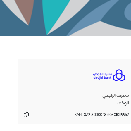
مصرف الراجحي
الوقف
IBAN : SA2180000481608010119962