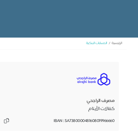
الرئيسية
الحسابات البنكية
مصرف الراجحي
كفالات الأيتام
IBAN : SA7380000481608019966660