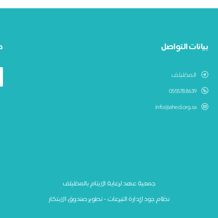
بيانات التواصل
ط
المظيلف
0555788639
info@ahed.org.sa
جمعية عهد لرعاية الايتام بالمظيلف
نظام جود لإدارة التبرعات - تطوير صندوق الابتكار