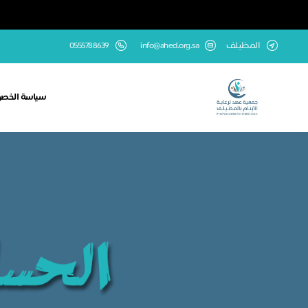
المظيلف
info@ahed.org.sa
0555788639
سياسة الخص