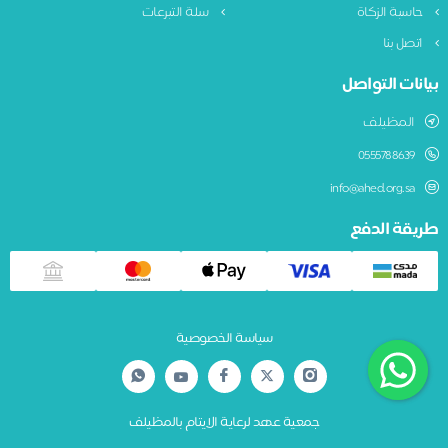
حاسبة الزكاة
سلة التبرعات
اتصل بنا
بيانات التواصل
المظيلف
0555788639
info@ahed.org.sa
طريقة الدفع
سياسة الخصوصية
جمعية عهد لرعاية الايتام بالمظيلف