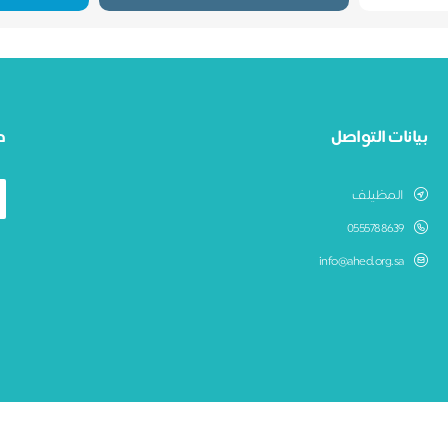
بيانات التواصل
ط
المظيلف
0555788639
info@ahed.org.sa
جمعية عهد لرعاية الايتام بالمظيلف