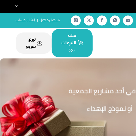
×
تسجيل دخول
|
إنشاء حساب
سلة
تبرع
التبرعات
سريع
)
0
(