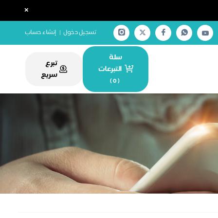
×
تسجيل دخول
|
إنشاء حساب
سلة
تبرع
التبرعات
سريع
)
0
(