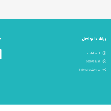
بيانات التواصل
ط
المظيلف
0555788639
info@ahed.org.sa
جمعية عهد لرعاية الايتام بالمظيلف