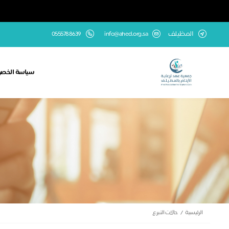
المظيلف
info@ahed.org.sa
0555788639
سياسة الخص
الرئيسية
حالات التبرع