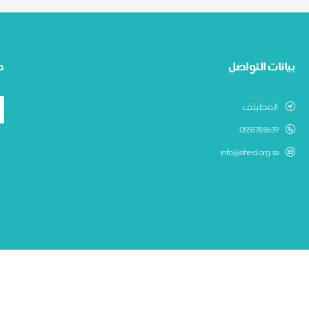
بيانات التواصل
ط
المظيلف
0555788639
info@ahed.org.sa
جمعية عهد لرعاية الايتام بالمظيلف
نظام جود لإدارة التبرعات - تطوير صندوق الابتكار