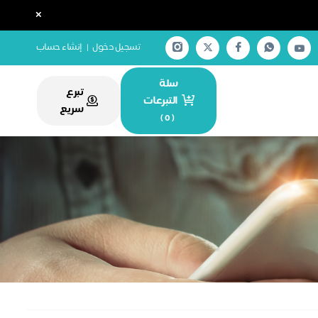
×
تسجيل دخول
|
إنشاء حساب
سلة
تبرع
التبرعات
سريع
)
0
(