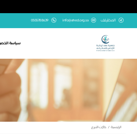
المظيلف
info@ahed.org.sa
0555788639
سياسة الخص
الرئيسية
حالات التبرع