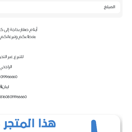
أيتام صغار بحاجة إلى 
بعطاءكم وتبرعاتكم 
للتبرع عبر التح
الراجحي
8019966660
ايبان
81608019966660