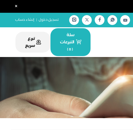
×
تسجيل دخول
|
إنشاء حساب
سلة
تبرع
التبرعات
سريع
)
0
(