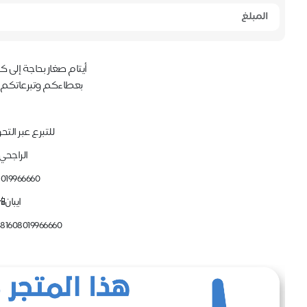
أيتام صغار بحاجة إلى 
بعطاءكم وتبرعاتكم 
للتبرع عبر التح
الراجحي
8019966660
ايبان
81608019966660