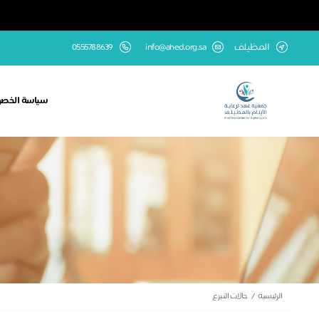
المظيلف
info@ahed.org.sa
0555788639
سياسة الخص
الرئيسية
حالات التبرع