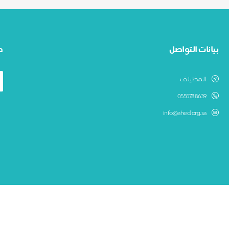
بيانات التواصل
ط
المظيلف
0555788639
info@ahed.org.sa
جمعية عهد لرعاية الايتام بالمظيلف
نظام جود لإدارة التبرعات - تطوير صندوق الابتكار