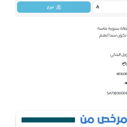
تبرع
كفالة سنوية ماسة
نكون سنداً لهم
ويل البنكي
💳:
48160
:
SA73800004