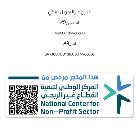
للتبرع عبر التحويل البنكي
الراجحي💳:
481608019966660
ايبان📲:
SA7380000481608019966660