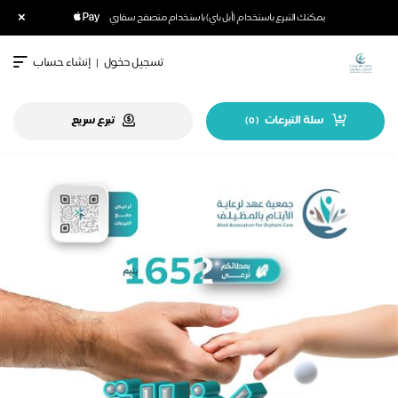
×
يمكنك التبرع باستخدام (أبل باي) باستخدام متصفح سفاري
تسجيل دخول
|
إنشاء حساب
سلة التبرعات
تبرع سريع
)
0
(