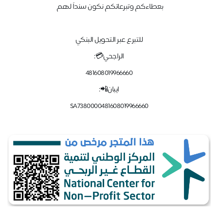
بعطاءكم وتبرعاتكم نكون سنداً لهم
للتبرع عبر التحويل البنكي
الراجحي💳:
481608019966660
ايبان📲:
SA7380000481608019966660