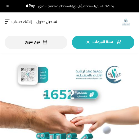
×
يمكنك التبرع باستخدام (أبل باي) باستخدام متصفح سفاري
تسجيل دخول
|
إنشاء حساب
سلة التبرعات
تبرع سريع
)
0
(