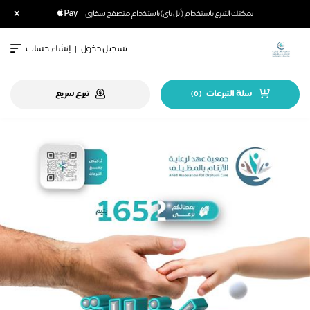
×
يمكنك التبرع باستخدام (أبل باي) باستخدام متصفح سفاري
تسجيل دخول
|
إنشاء حساب
سلة التبرعات
تبرع سريع
)
0
(