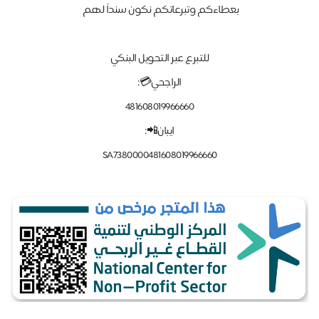
بعطاءكم وتبرعاتكم نكون سنداً لهم
للتبرع عبر التحويل البنكي
الراجحي💳:
481608019966660
ايبان📲:
SA7380000481608019966660