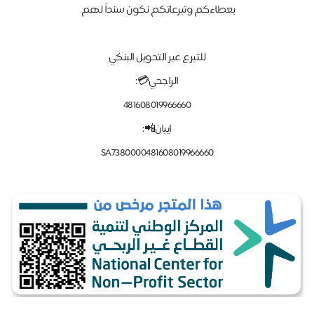
بعطاءكم وتبرعاتكم نكون سنداً لهم
للتبرع عبر التحويل البنكي
الراجحي💳:
481608019966660
ايبان📲:
SA7380000481608019966660