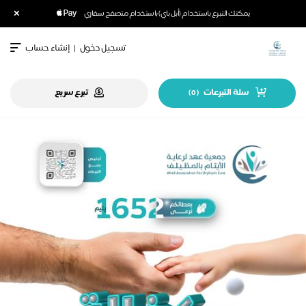
×
يمكنك التبرع باستخدام (أبل باي) باستخدام متصفح سفاري
تسجيل دخول
|
إنشاء حساب
سلة التبرعات
تبرع سريع
)
0
(