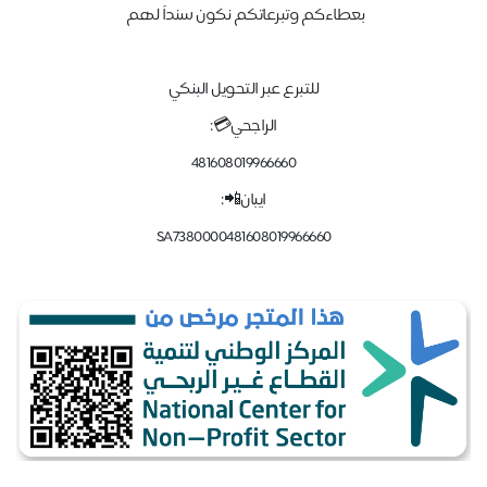
بعطاءكم وتبرعاتكم نكون سنداً لهم
للتبرع عبر التحويل البنكي
الراجحي💳:
481608019966660
ايبان📲:
SA7380000481608019966660