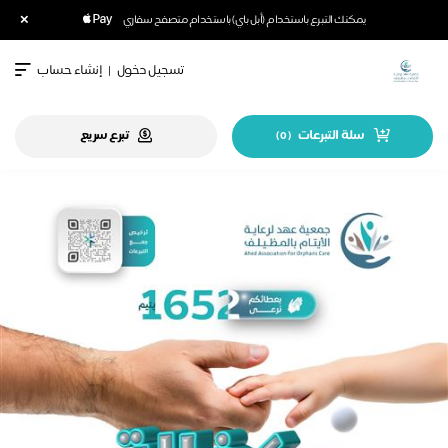
×
يمكنك التبرع باستخدام (أبل باي) باستخدام متصفح سفاري
تسجيل دخول
|
إنشاء حساب
سلة التبرعات
تبرع سريع
)
0
(