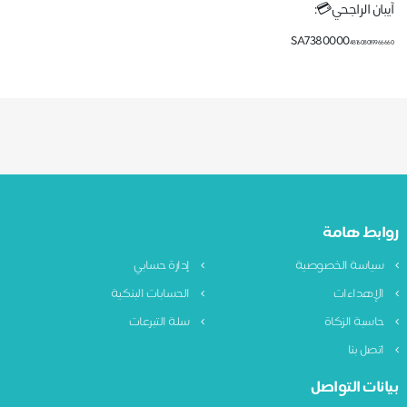
آيبان الراجحي💳:
SA7380000
481608019966660
روابط هامة
سياسة الخصوصية
إدارة حسابي
الإهداءات
الحسابات البنكية
حاسبة الزكاة
سلة التبرعات
اتصل بنا
بيانات التواصل