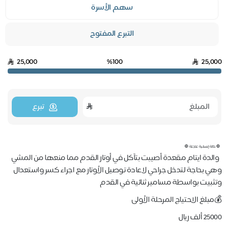
سهم الأسرة
التبرع المفتوح
25,000
%100
25,000
تبرع
🛑 حالة إنسانية عاجلة 🛑
والدة ايتام مقعدة أصيبت بتآكل في أوتار القدم مما منعها من المشي
وهي بحاجة لتدخل جراحي لاعادة توصيل الأوتار مع اجراء كسر واستعدال
وتثبيت بواسطة مسامير ثنائية في القدم
💰مبلغ الاحتياج المرحلة الأولى
25000 ألف ريال