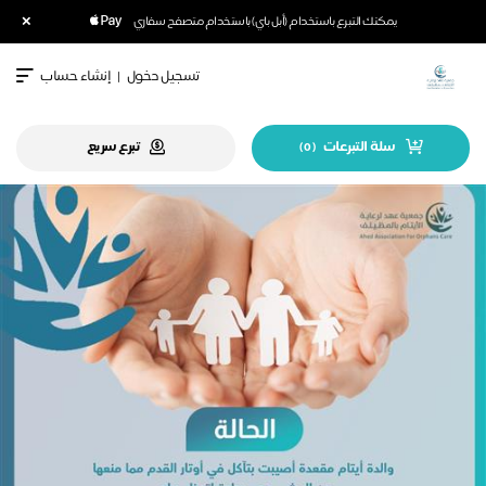
×
يمكنك التبرع باستخدام (أبل باي) باستخدام متصفح سفاري
تسجيل دخول
|
إنشاء حساب
سلة التبرعات
تبرع سريع
)
0
(