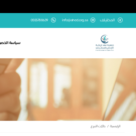
المظيلف
info@ahed.org.sa
0555788639
سياسة الخص
الرئيسية
حالات التبرع