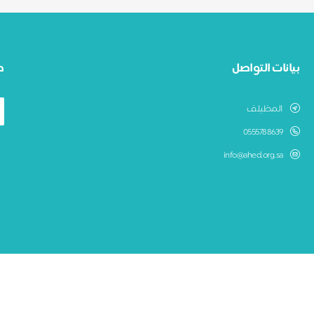
بيانات التواصل
ط
المظيلف
0555788639
info@ahed.org.sa
جمعية عهد لرعاية الايتام بالمظيلف
نظام جود لإدارة التبرعات - تطوير صندوق الابتكار