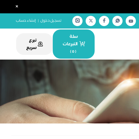
×
تسجيل دخول
|
إنشاء حساب
سلة
تبرع
التبرعات
سريع
)
0
(