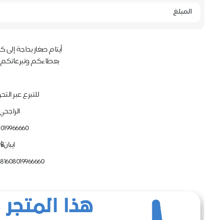
أيتام صغار بحاجة إلى 
بعطاءكم وتبرعاتكم 
للتبرع عبر التح
الراجحي
8019966660
ايبان
81608019966660