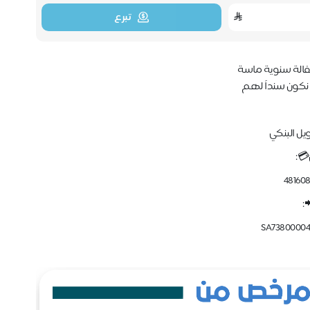
تبرع
كفالة سنوية ماسة
نكون سنداً لهم
ويل البنكي
💳:
48160
:
SA73800004