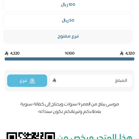
100 ريال
50 ريال
تبرع مفتوح
4,320
%100
4,3
تبرع
موسى يبلغ من العمر 9 سنوات ويحتاج إلى كفالة سنوية
بعطاءكم وتبرعاتكم نكون سنداً له