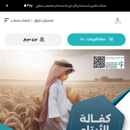
×
يمكنك التبرع باستخدام (أبل باي) باستخدام متصفح سفاري
تسجيل دخول
|
إنشاء حساب
سلة التبرعات
تبرع سريع
)
0
(