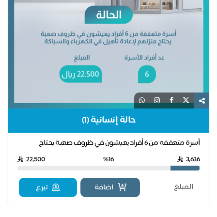
حالة إنسانية (1)
أسرة متعففه من 6 أفراد يعيشون في ظروف صعبة يحتاج
منزلهم لإعادة تأهيل في الكهرباء والسباكة
22,500
%16
3,636
اضافة
تبرع