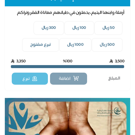
أرملة وابنها اليتيم، يحملون في طياتهم معاناة الفقر وتراكم
فواتير الكهرباء، بدعمكم نخفف عنهم.
50 ريال
100 ريال
300 ريال
500 ريال
1000 ريال
تبرع مفتوح
3,350
%100
3,500
اضافة
تبرع