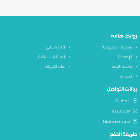
ابط هامة
ياسة الخصوصية
إدارة حسابي
لإهداءات
الحسابات البنكية
اسبة الزكاة
سلة التبرعات
تصل بنا
نات التواصل
المظيلف
0555788639
info@ahed.org.sa
يقة الدفع