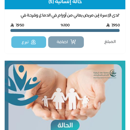
حالة إنسانية (5)
"لدى الاسرة إبن مريض يعاني من أورام في الدماغ وقرحة في
المعدة ويحتاج لعلاج مستمر وتكاليف السكن وا...
7,950
%100
7,950
اضافة
تبرع