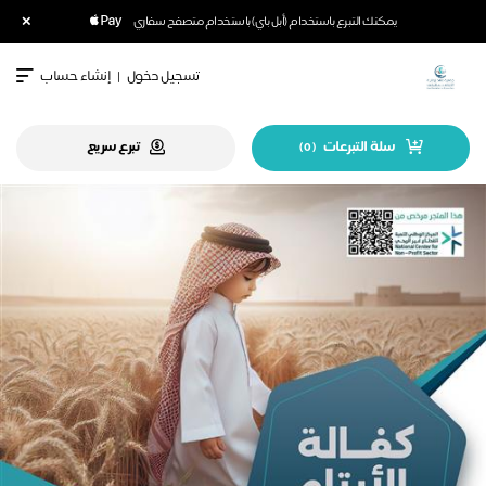
×
يمكنك التبرع باستخدام (أبل باي) باستخدام متصفح سفاري
تسجيل دخول
|
إنشاء حساب
سلة التبرعات
تبرع سريع
)
0
(