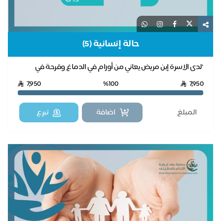
حالة إنسانية (5)
"لدى الاسرة إبن مريض يعاني من أورام في الدماغ وقرحة في
المعدة ويحتاج لعلاج مستمر وتكاليف السكن وا...
7,950
%100
7,950
اضافة
تبرع