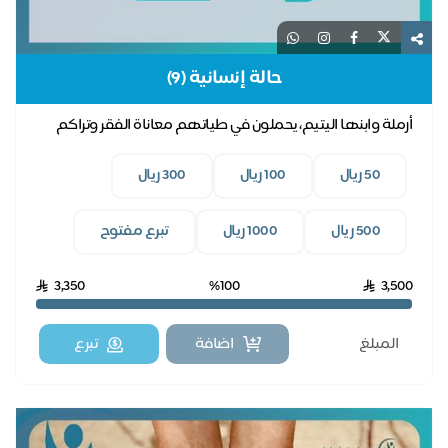
حالة إنسانية (9)
أرملة وابنها اليتيم، يحملون في طياتهم معاناة الفقر وتراكم
فواتير الكهرباء، بدعمكم نخفف عنهم.
50 ريال
100 ريال
300 ريال
500 ريال
1000 ريال
تبرع مفتوح
3,350
%100
3,500
اضافة
تبرع