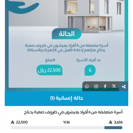
حالة إنسانية (1)
أسرة متعففه من 6 أفراد يعيشون في ظروف صعبة يحتاج
منزلهم لإعادة تأهيل في الكهرباء والسباكة
22,500
%16
3,636