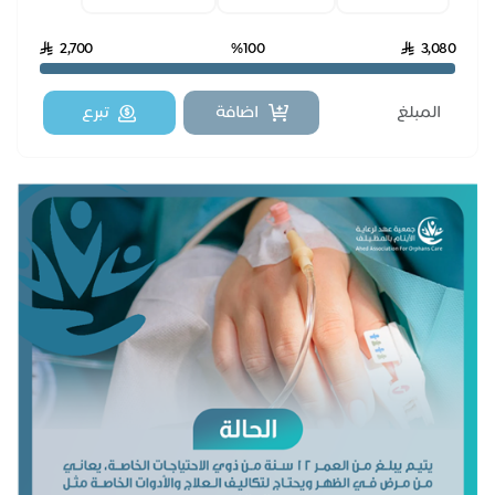
2,700
%100
3,080
اضافة
تبرع