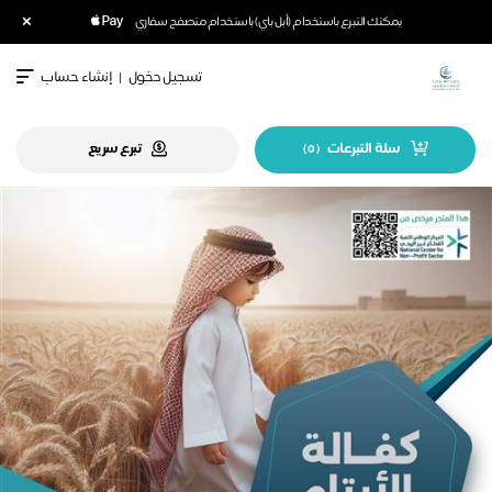
×
يمكنك التبرع باستخدام (أبل باي) باستخدام متصفح سفاري
تسجيل دخول
|
إنشاء حساب
سلة التبرعات
تبرع سريع
)
0
(