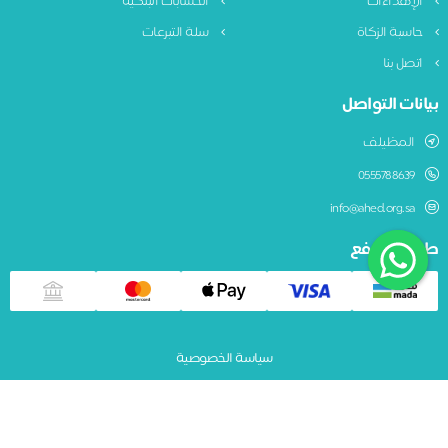
الإهداءات
الحسابات البنكية
حاسبة الزكاة
سلة التبرعات
اتصل بنا
بيانات التواصل
المظيلف
0555788639
info@ahed.org.sa
طريقة الدفع
سياسة الخصوصية
جمعية عهد لرعاية الايتام بالمظيلف