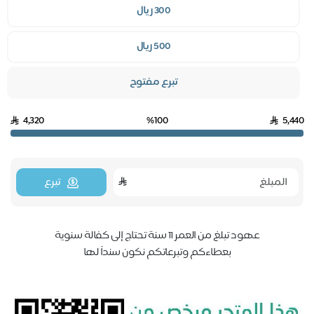
300 ريال
500 ريال
تبرع مفتوح
4,320
%100
5,4
تبرع
عهود تبلغ من العمر 11 سنة تحتاج إلى كفالة سنوية
بعطاءكم وتبرعاتكم نكون سنداً لها