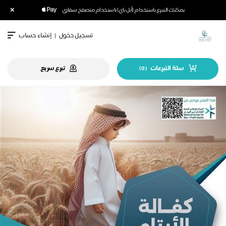
×
يمكنك التبرع باستخدام (أبل باي) باستخدام متصفح سفاري
تسجيل دخول
|
إنشاء حساب
سلة التبرعات
تبرع سريع
)
0
(