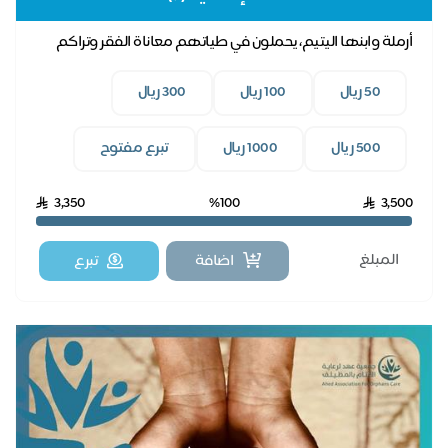
أرملة وابنها اليتيم، يحملون في طياتهم معاناة الفقر وتراكم
فواتير الكهرباء، بدعمكم نخفف عنهم.
50 ريال
100 ريال
300 ريال
500 ريال
1000 ريال
تبرع مفتوح
3,350
%100
3,500
اضافة
تبرع