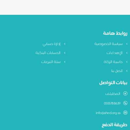
ابط هامة
ياسة الخصوصية
إدارة حسابي
لإهداءات
الحسابات البنكية
اسبة الزكاة
سلة التبرعات
تصل بنا
نات التواصل
المظيلف
0555788639
info@ahed.org.sa
يقة الدفع