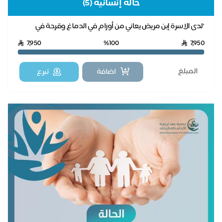
حالة إنسانية (5)
"لدى الاسرة إبن مريض يعاني من أورام في الدماغ وقرحة في
المعدة ويحتاج لعلاج مستمر وتكاليف السكن وا...
7,950
%100
7,950
اضافة
تبرع