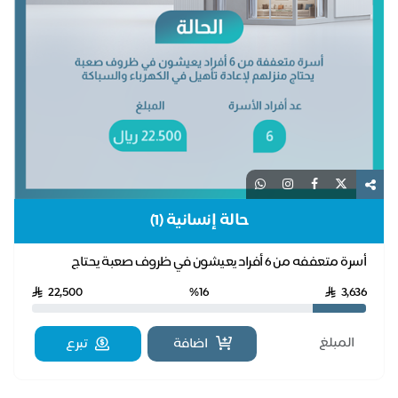
حالة إنسانية (1)
أسرة متعففه من 6 أفراد يعيشون في ظروف صعبة يحتاج
منزلهم لإعادة تأهيل في الكهرباء والسباكة
22,500
%16
3,636
اضافة
تبرع