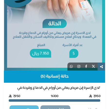
حالة إنسانية (5)
"لدى الاسرة إبن مريض يعاني من أورام في الدماغ وقرحة في
المعدة ويحتاج لعلاج مستمر وتكاليف السكن وا...
7,950
%100
7,950