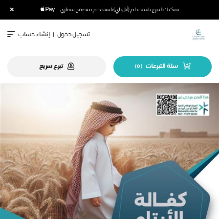
×
يمكنك التبرع باستخدام (أبل باي) باستخدام متصفح سفاري
تسجيل دخول
|
إنشاء حساب
سلة التبرعات
تبرع سريع
)
0
(