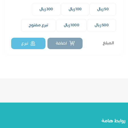
مثل حزام للظهر.
50 ريال
100 ريال
300 ريال
500 ريال
1000 ريال
تبرع مفتوح
اضافة
تبرع
بط هامة