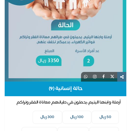
حالة إنسانية (9)
أرملة وابنها اليتيم، يحملون في طياتهم معاناة الفقر وتراكم
فواتير الكهرباء، بدعمكم نخفف عنهم.
50 ريال
100 ريال
300 ريال