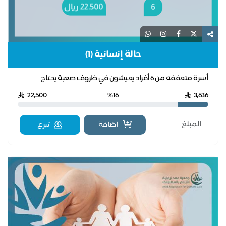
حالة إنسانية (1)
أسرة متعففه من 6 أفراد يعيشون في ظروف صعبة يحتاج
منزلهم لإعادة تأهيل في الكهرباء والسباكة
22,500
%16
3,636
اضافة
تبرع