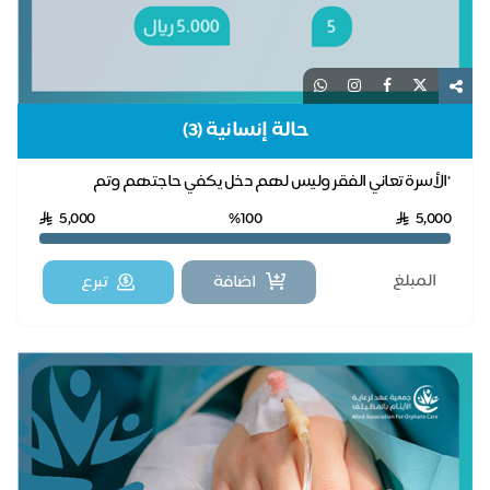
حالة إنسانية (3)
"الأسرة تعاني الفقر وليس لهم دخل يكفي حاجتهم وتم
تحذيرهم بفصل الكهرباء عنهم لعدم سداد الفاتورة لفتر...
5,000
%100
5,000
اضافة
تبرع