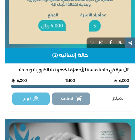
حالة إنسانية (2)
"الأسرة في حاجة ماسة للأجهزة الكهربائية الضرورية وبحاجة
لكفالة الأبناء الـ4 "
6,000
%100
6,000
اضافة
تبرع