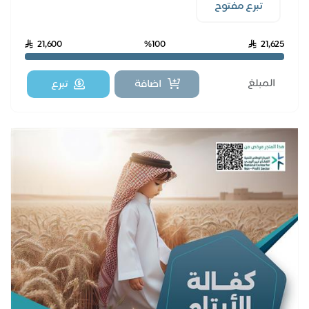
تبرع مفتوح
21,600
%100
21,625
اضافة
تبرع