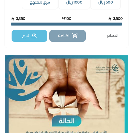
500 ريال
1000 ريال
تبرع مفتوح
3,350
%100
3,500
اضافة
تبرع