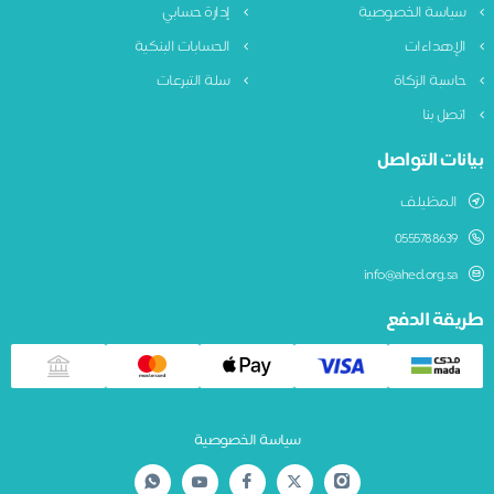
ياسة الخصوصية
إدارة حسابي
لإهداءات
الحسابات البنكية
اسبة الزكاة
سلة التبرعات
تصل بنا
نات التواصل
المظيلف
0555788639
info@ahed.org.sa
قة الدفع
سياسة الخصوصية