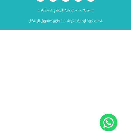
جمعية عهد لرعاية الايتام بالمظيلف
نظام جود لإدارة التبرعات - تطوير صندوق الابتكار