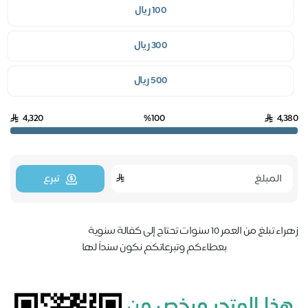
100 ريال
300 ريال
500 ريال
4,320
%100
4,3
تبرع
تبلغ من العمر 10 سنوات تحتاج إلى كفالة سنوية
بعطاءكم وتبرعاتكم نكون سنداً لها