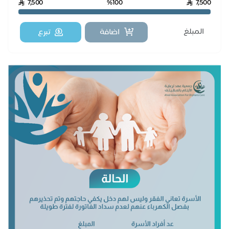
7,500
%100
7,500
اضافة
تبرع