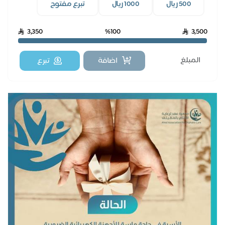
500 ريال
1000 ريال
تبرع مفتوح
3,350
%100
3,500
اضافة
تبرع