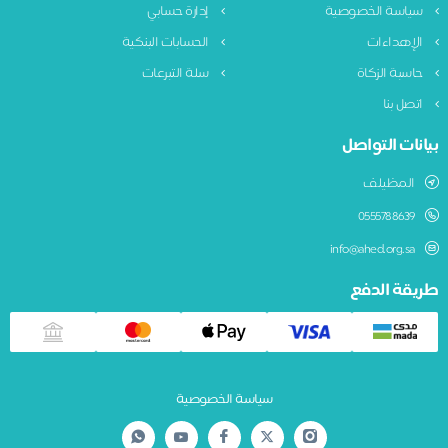
ياسة الخصوصية
إدارة حسابي
لإهداءات
الحسابات البنكية
اسبة الزكاة
سلة التبرعات
تصل بنا
نات التواصل
المظيلف
0555788639
info@ahed.org.sa
يقة الدفع
سياسة الخصوصية