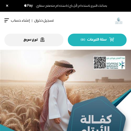
×
يمكنك التبرع باستخدام (أبل باي) باستخدام متصفح سفاري
تسجيل دخول
|
إنشاء حساب
سلة التبرعات
تبرع سريع
)
0
(