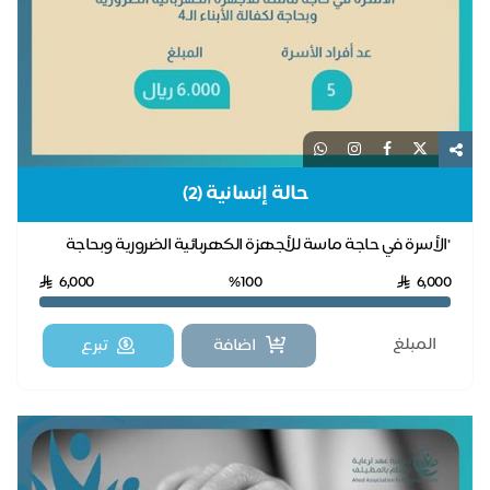
حالة إنسانية (2)
"الأسرة في حاجة ماسة للأجهزة الكهربائية الضرورية وبحاجة
لكفالة الأبناء الـ4 "
6,000
%100
6,000
اضافة
تبرع