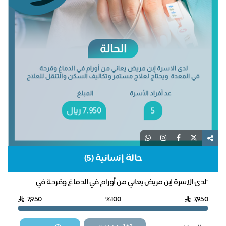
حالة إنسانية (5)
"لدى الاسرة إبن مريض يعاني من أورام في الدماغ وقرحة في
المعدة ويحتاج لعلاج مستمر وتكاليف السكن وا...
7,950
%100
7,950