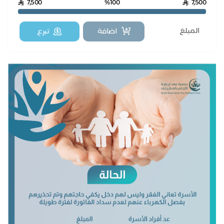
7,500
%100
7,500
اضافة
تبرع