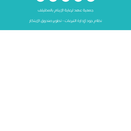
جمعية عهد لرعاية الايتام بالمظيلف
نظام جود لإدارة التبرعات - تطوير صندوق الابتكار