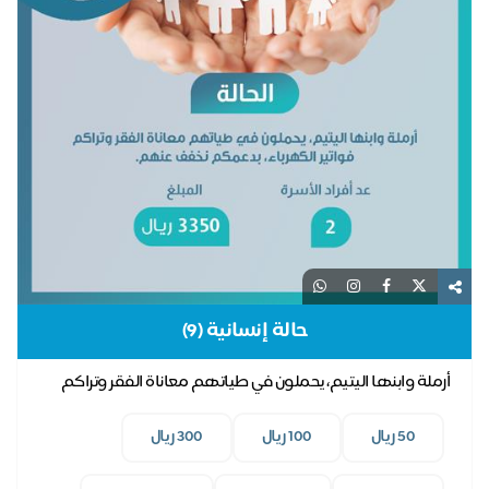
حالة إنسانية (9)
أرملة وابنها اليتيم، يحملون في طياتهم معاناة الفقر وتراكم
فواتير الكهرباء، بدعمكم نخفف عنهم.
50 ريال
100 ريال
300 ريال