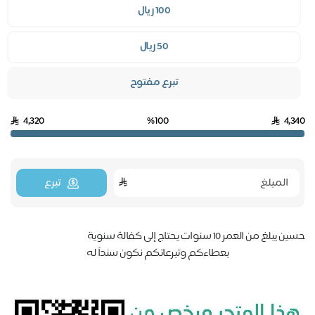
100 ريال
50 ريال
تبرع مفتوح
4,320
%100
4,3
تبرع
يبلغ من العمر 10 سنوات يحتاج إلى كفالة سنوية
بعطاءكم وتبرعاتكم نكون سنداً له