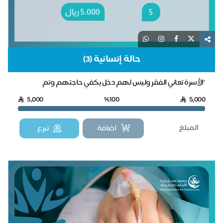
حالة إنسانية (3)
"الأسرة تعاني الفقر وليس لهم دخل يكفي حاجتهم وتم
تحذيرهم بفصل الكهرباء عنهم لعدم سداد الفاتورة لفتر...
5,000
%100
5,000
اضافة
تبرع