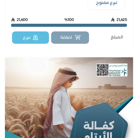
تبرع مفتوح
21,600
%100
21,625
اضافة
تبرع