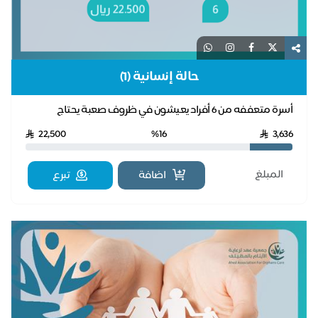
حالة إنسانية (1)
أسرة متعففه من 6 أفراد يعيشون في ظروف صعبة يحتاج
منزلهم لإعادة تأهيل في الكهرباء والسباكة
22,500
%16
3,636
اضافة
تبرع