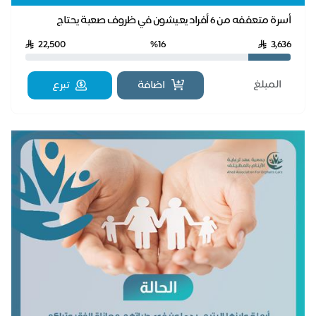
أسرة متعففه من 6 أفراد يعيشون في ظروف صعبة يحتاج
منزلهم لإعادة تأهيل في الكهرباء والسباكة
22,500
%16
3,636
اضافة
تبرع