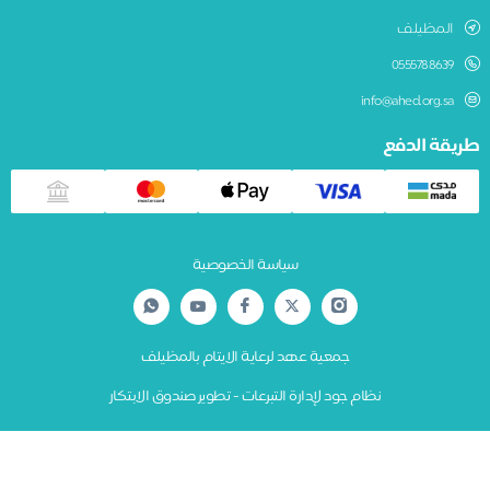
المظيلف
0555788639
info@ahed.org.sa
قة الدفع
سياسة الخصوصية
جمعية عهد لرعاية الايتام بالمظيلف
نظام جود لإدارة التبرعات - تطوير صندوق الابتكار