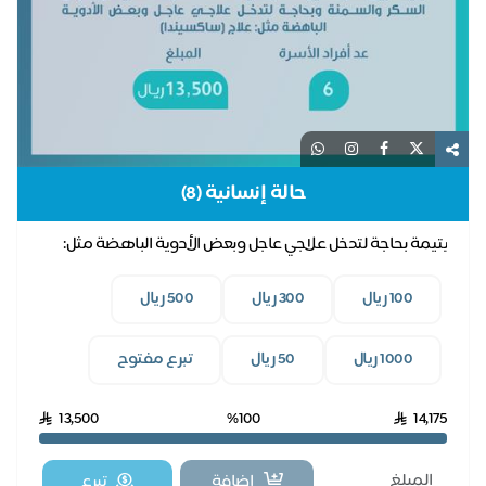
حالة إنسانية (8)
يتيمة بحاجة لتدخل علاجي عاجل وبعض الأدوية الباهضة مثل:
علاج (ساكسيندا)
100 ريال
300 ريال
500 ريال
1000 ريال
50 ريال
تبرع مفتوح
13,500
%100
14,175
اضافة
تبرع