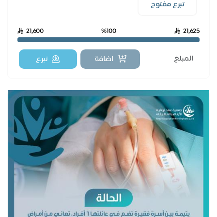
تبرع مفتوح
21,600
%100
21,625
اضافة
تبرع