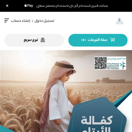
×
يمكنك التبرع باستخدام (أبل باي) باستخدام متصفح سفاري
تسجيل دخول
|
إنشاء حساب
سلة التبرعات
تبرع سريع
)
0
(