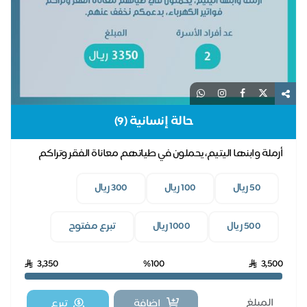
حالة إنسانية (9)
أرملة وابنها اليتيم، يحملون في طياتهم معاناة الفقر وتراكم
فواتير الكهرباء، بدعمكم نخفف عنهم.
50 ريال
100 ريال
300 ريال
500 ريال
1000 ريال
تبرع مفتوح
3,350
%100
3,500
اضافة
تبرع