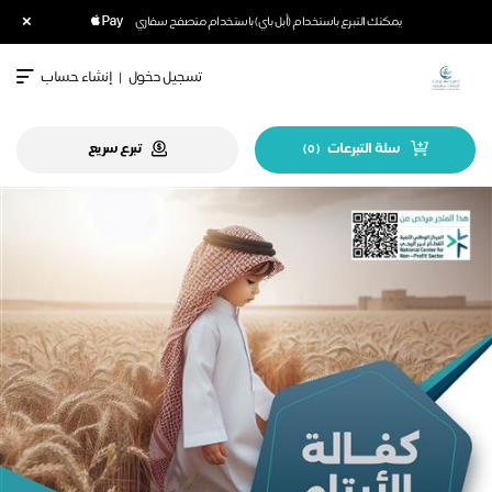
×
يمكنك التبرع باستخدام (أبل باي) باستخدام متصفح سفاري
تسجيل دخول
|
إنشاء حساب
سلة التبرعات
تبرع سريع
)
0
(