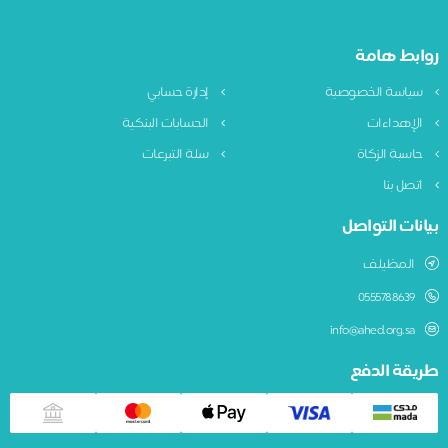
ابط هامة
ياسة الخصوصية
إدارة حسابي
لإهداءات
الحسابات البنكية
اسبة الزكاة
سلة التبرعات
تصل بنا
نات التواصل
المظيلف
0555788639
info@ahed.org.sa
يقة الدفع