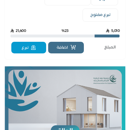
تبرع مفتوح
21,600
%23
5,010
اضافة
تبرع