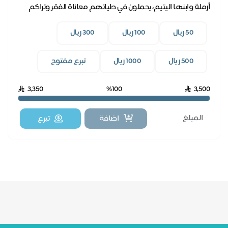
أرملة وابنها اليتيم، يحملون في طياتهم معاناة الفقر وتراكم
فواتير الكهرباء، بدعمكم نخفف عنهم.
50 ريال
100 ريال
300 ريال
500 ريال
1000 ريال
تبرع مفتوح
3,350
%100
3,500
اضافة
تبرع