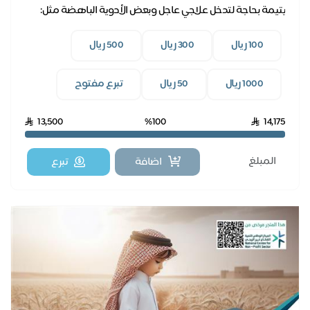
يتيمة بحاجة لتدخل علاجي عاجل وبعض الأدوية الباهضة مثل:
علاج (ساكسيندا)
100 ريال
300 ريال
500 ريال
1000 ريال
50 ريال
تبرع مفتوح
13,500
%100
14,175
اضافة
تبرع