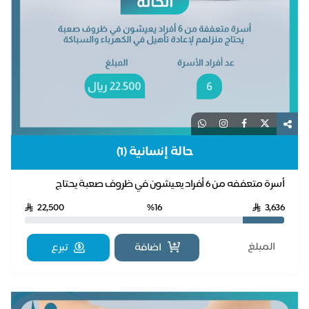
حالة إنسانية (1)
أسرة متعففه من 6 أفراد يعيشون في ظروف صعبة يحتاج
منزلهم لإعادة تأهيل في الكهرباء والسباكة
22,500
%16
3,636
اضافة
تبرع