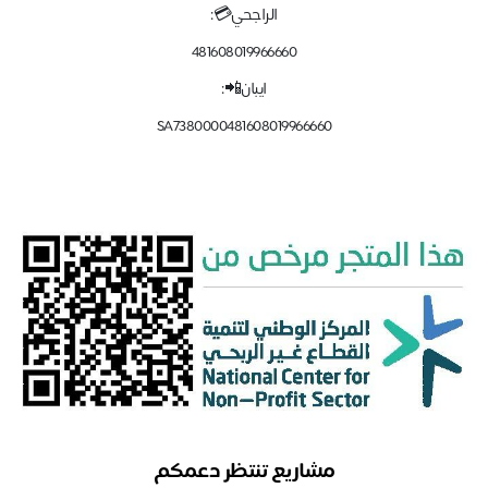
الراجحي💳:
481608019966660
ايبان📲:
SA7380000481608019966660
مشاريع تنتظر دعمكم