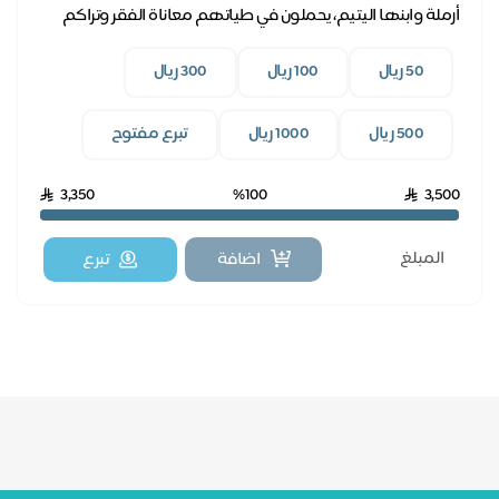
أرملة وابنها اليتيم، يحملون في طياتهم معاناة الفقر وتراكم
فواتير الكهرباء، بدعمكم نخفف عنهم.
50 ريال
100 ريال
300 ريال
500 ريال
1000 ريال
تبرع مفتوح
3,350
%100
3,500
اضافة
تبرع