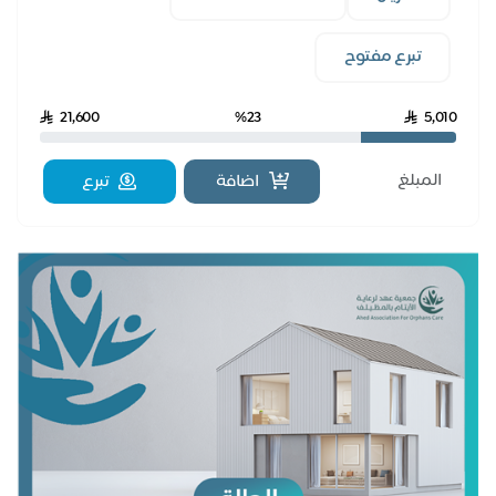
تبرع مفتوح
21,600
%23
5,010
اضافة
تبرع