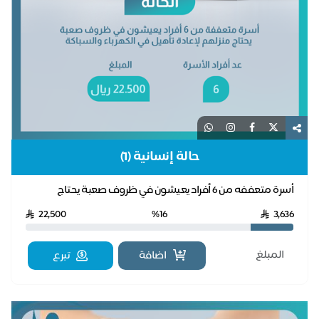
حالة إنسانية (1)
أسرة متعففه من 6 أفراد يعيشون في ظروف صعبة يحتاج
منزلهم لإعادة تأهيل في الكهرباء والسباكة
22,500
%16
3,636
اضافة
تبرع