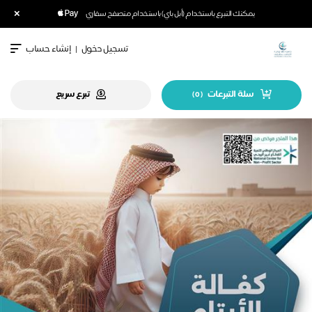
×
يمكنك التبرع باستخدام (أبل باي) باستخدام متصفح سفاري
تسجيل دخول
|
إنشاء حساب
سلة التبرعات
تبرع سريع
)
0
(