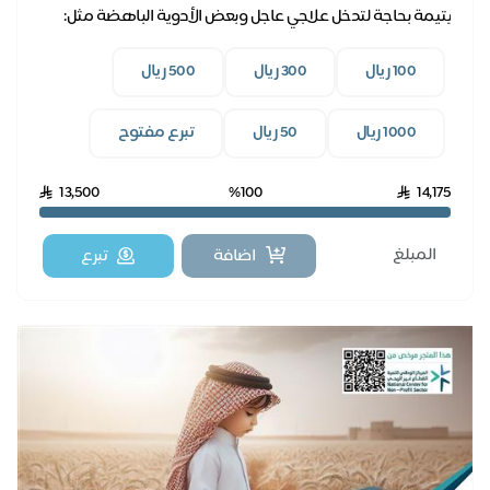
يتيمة بحاجة لتدخل علاجي عاجل وبعض الأدوية الباهضة مثل:
علاج (ساكسيندا)
100 ريال
300 ريال
500 ريال
1000 ريال
50 ريال
تبرع مفتوح
13,500
%100
14,175
اضافة
تبرع