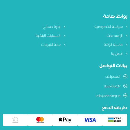
ابط هامة
ياسة الخصوصية
إدارة حسابي
لإهداءات
الحسابات البنكية
اسبة الزكاة
سلة التبرعات
تصل بنا
نات التواصل
المظيلف
0555788639
info@ahed.org.sa
يقة الدفع