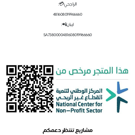
الراجحي💳:
481608019966660
ايبان📲:
SA7380000481608019966660
مشاريع تنتظر دعمكم