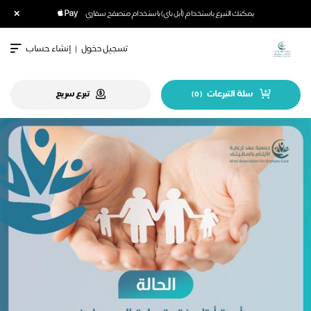
×
يمكنك التبرع باستخدام (أبل باي) باستخدام متصفح سفاري
تسجيل دخول
|
إنشاء حساب
سلة التبرعات
تبرع سريع
)
0
(