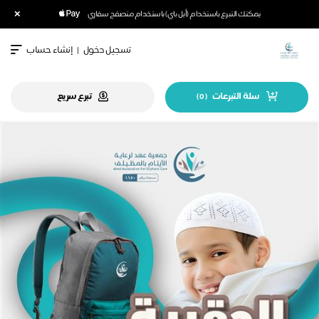
×
يمكنك التبرع باستخدام (أبل باي) باستخدام متصفح سفاري
تسجيل دخول
|
إنشاء حساب
سلة التبرعات
تبرع سريع
)
0
(