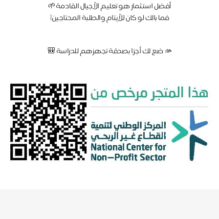
أفضل استثمار هو تعليم الأجيال القادمة🌱
‏فما بالك لو كان للأيتام والطلبة المحتاجين❕