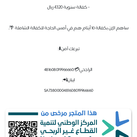
- كفالة سنوية ٤٣٢٠ ريال
ساهم الان بكفالة 10 أيتام هم في أمس الحاجة للكفالة الشاملة 🌴.
تبرعك آمن⬇️:
الراجحي💳:481608019966660
ايبان📲:
SA7380000481608019966660