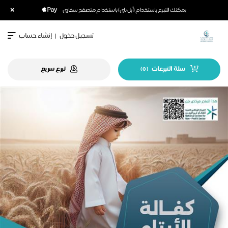
×
يمكنك التبرع باستخدام (أبل باي) باستخدام متصفح سفاري
تسجيل دخول
|
إنشاء حساب
سلة التبرعات
تبرع سريع
)
0
(