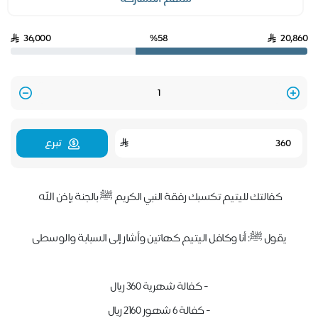
36,000
%58
20,860
Quantity
تبرع
كفالتك لليتيم تكسبك رفقة النبي الكريم ﷺ بالجنة بإذن الله
يقول ﷺ: أنا وكافل اليتيم كهاتين وأشار إلى السبابة والوسطى
- كفالة شهرية ٣٦٠ ريال
- كفالة ٦ شهور ٢١٦٠ ريال