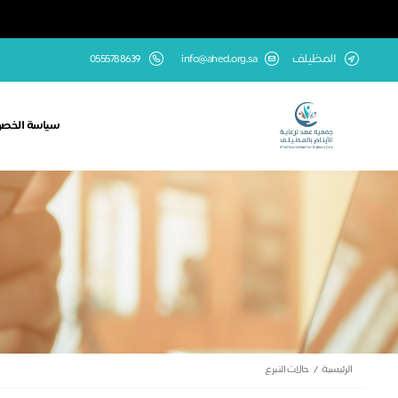
المظيلف
info@ahed.org.sa
0555788639
سياسة الخص
الرئيسية
حالات التبرع