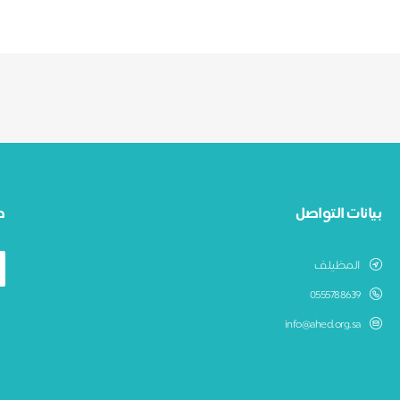
بيانات التواصل
ط
المظيلف
0555788639
info@ahed.org.sa