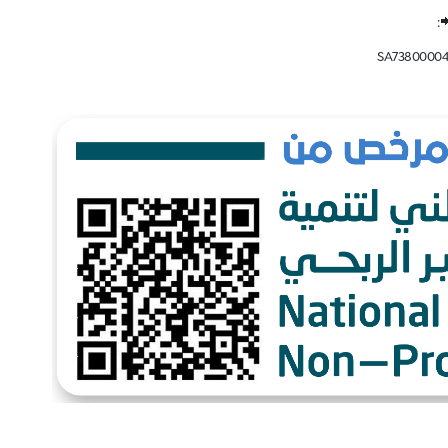
:
SA73800004