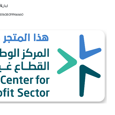
ايبان
81608019966660