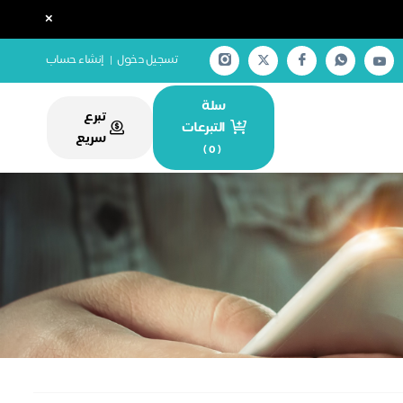
×
تسجيل دخول
|
إنشاء حساب
سلة
تبرع
التبرعات
سريع
)
0
(