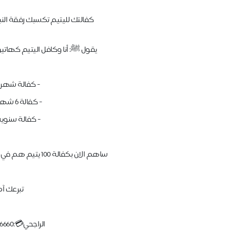
كفالتك لليتيم تكسبك رفقة النبي
يقول ﷺ: أنا وكافل اليتيم كهاتين
- كفالة شهرية ٣٦٠ ر
- كفالة ٦ شهور ٢١٦٠ ريال
- كفالة سنوية ٤٣٢٠ ري
ساهم الان بكفالة 100 يتيم هم في أمس الحاجة للكفالة الشاملة 🌴.
تبرعك آم
الراجحي💳:481608019966660