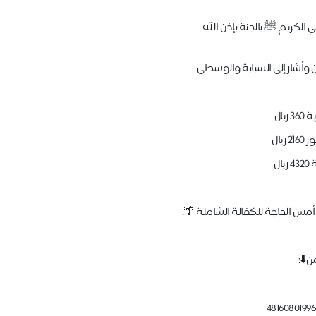
 الكريم ﷺ بالجنة بإذن الله
 وأشار إلى السبابة والوسطى
يال
ال
ن⬇️: