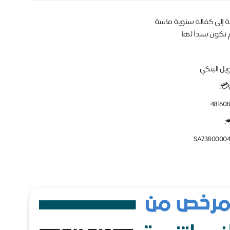
نكون سنداً لها
ويل البنكي
💳:
48160
:
SA73800004