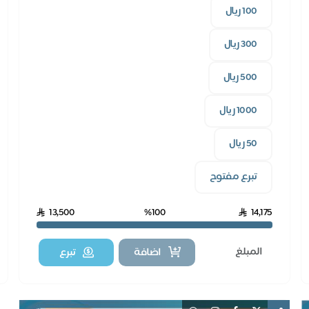
100 ريال
300 ريال
500 ريال
1000 ريال
50 ريال
تبرع مفتوح
13,500
%100
14,175
اضافة
تبرع