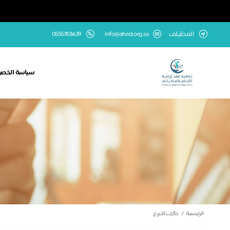
المظيلف
info@ahed.org.sa
0555788639
سياسة الخص
الرئيسية
حالات التبرع