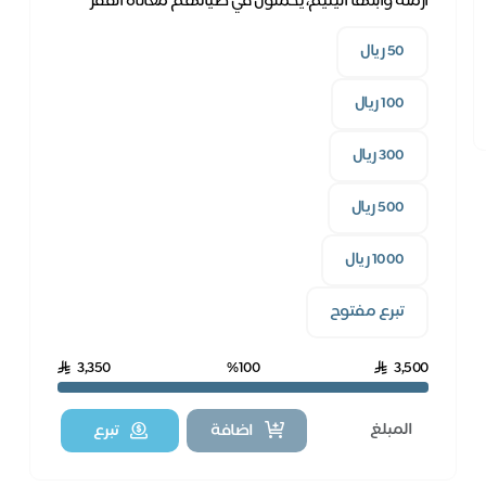
أرملة وابنها اليتيم، يحملون في طياتهم معاناة الفقر
وتراكم فواتير الكهرباء، بدعمكم نخفف عنهم.
50 ريال
100 ريال
300 ريال
500 ريال
1000 ريال
تبرع مفتوح
3,350
%100
3,500
اضافة
تبرع