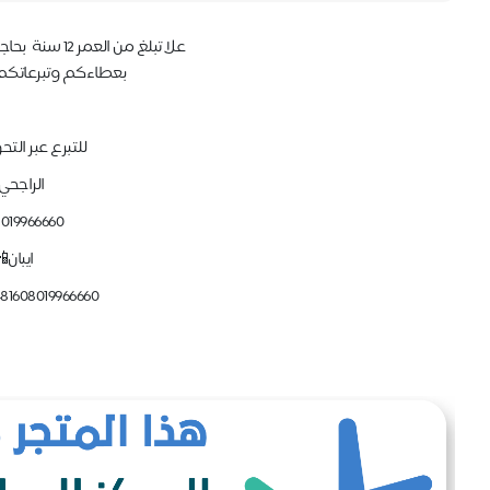
علا تبلغ من العمر 12 سنة بحاجة إلى كفالة سنوية ماسة
بعطاءكم وتبرعاتكم 
للتبرع عبر التح
الراجحي
8019966660
ايبان
81608019966660