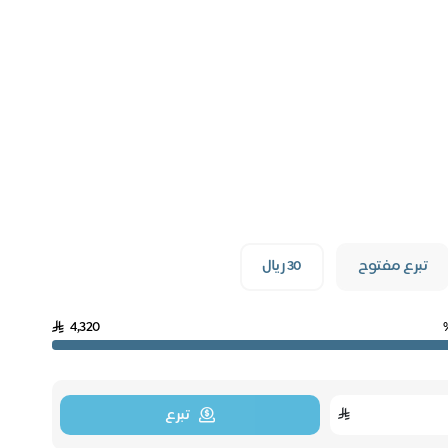
تبرع مفتوح
30 ريال
4,320
تبرع