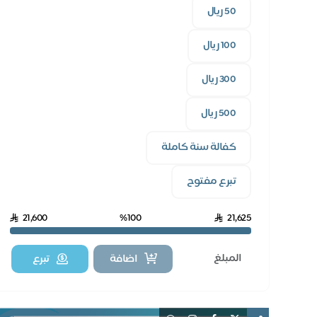
50 ريال
100 ريال
300 ريال
500 ريال
كفالة سنة كاملة
تبرع مفتوح
21,600
%100
21,625
اضافة
تبرع