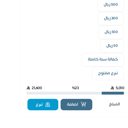
500 ريال
300 ريال
100 ريال
50 ريال
كفالة سنة كاملة
تبرع مفتوح
21,600
%23
5,010
اضافة
تبرع