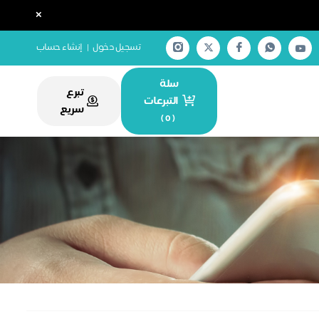
×
تسجيل دخول
|
إنشاء حساب
سلة
تبرع
التبرعات
سريع
)
0
(