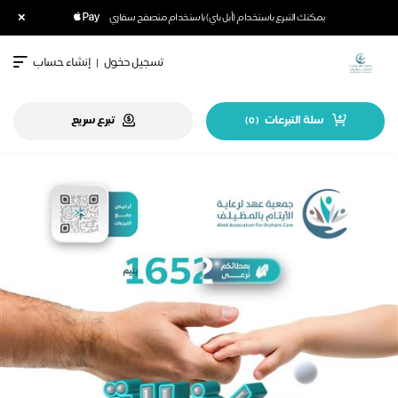
×
يمكنك التبرع باستخدام (أبل باي) باستخدام متصفح سفاري
تسجيل دخول
|
إنشاء حساب
سلة التبرعات
تبرع سريع
)
0
(