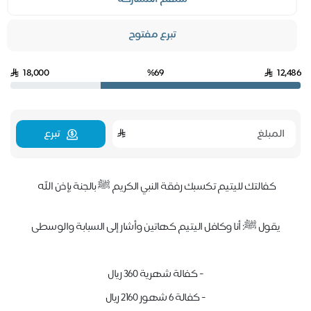
تبرع مفتوح
18,000
%69
12,486
تبرع
كفالتك لليتيم تكسبك رفقة النبي الكريم ﷺ بالجنة بإذن الله
يقول ﷺ: أنا وكافل اليتيم كهاتين وأشار إلى السبابة والوسطى
- كفالة شهرية ٣٦٠ ريال
- كفالة ٦ شهور ٢١٦٠ ريال