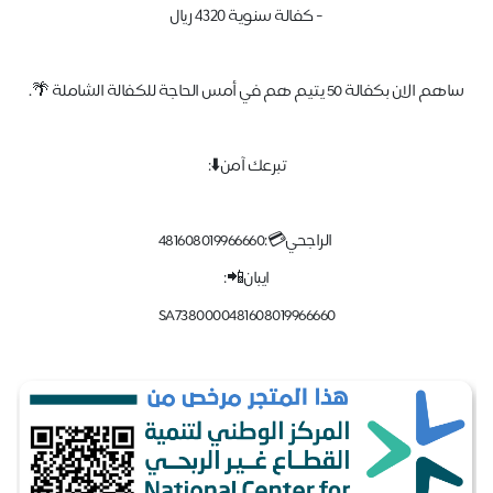
- كفالة سنوية ٤٣٢٠ ريال
ساهم الان بكفالة 50 يتيم هم في أمس الحاجة للكفالة الشاملة 🌴.
تبرعك آمن⬇️:
الراجحي💳:481608019966660
ايبان📲:
SA7380000481608019966660