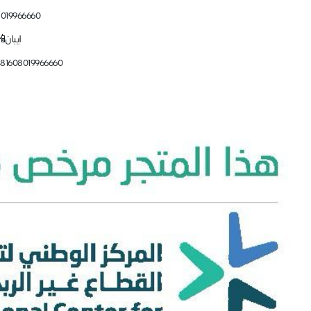
8019966660
ايبان
81608019966660