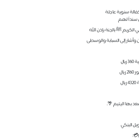
سنداً لهم
 الكريم ﷺ بالجنة بإذن الله
 وأشار إلى السبابة والوسطى
يال
ال
د بها اليتيم 🌴.
ويل البنكي
💳: