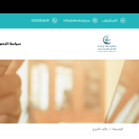
المظيلف
info@ahed.org.sa
0555788639
سياسة الخص
الرئيسية
حالات التبرع