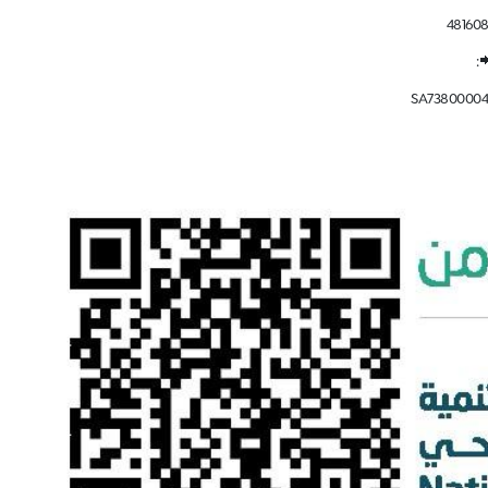
48160
:
SA73800004