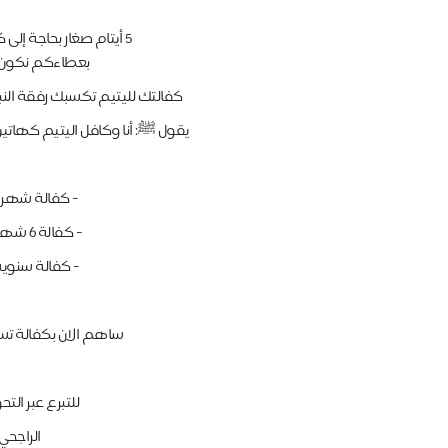
5 أيتام صغار بحاجة إلى كفالة سنوية عاجلة
بعطاءكم نكون 
كفالتك لليتيم تكسبك رفقة النبي
يقول ﷺ: أنا وكافل اليتيم كهاتين
- كفالة شهرية ٣٦٠ ر
- كفالة ٦ شهور ٢١٦٠ ريال
- كفالة سنوية ٤٣٢٠ ري
ساهم الان بكفالة تسع
للتبرع عبر التح
الراجحي