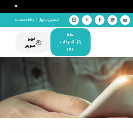
×
تسجيل دخول
|
إنشاء حساب
سلة
تبرع
التبرعات
سريع
)
0
(