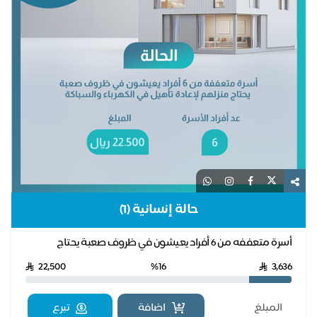
حالة إنسانية (1)
أسرة متعففه من 6 أفراد يعيشون في ظروف صعبة يحتاج
منزلهم لإعادة تأهيل في الكهرباء والسباكة
22,500
%16
3,636
اضافة
تبرع