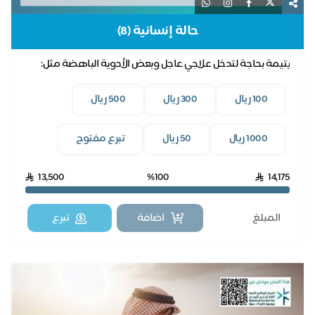
حالة إنسانية (8)
يتيمة بحاجة لتدخل علاجي عاجل وبعض الأدوية الباهضة مثل:
علاج (ساكسيندا)
100 ريال
300 ريال
500 ريال
1000 ريال
50 ريال
تبرع مفتوح
13,500
%100
14,175
اضافة
تبرع