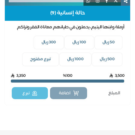
حالة إنسانية (9)
أرملة وابنها اليتيم، يحملون في طياتهم معاناة الفقر وتراكم
فواتير الكهرباء، بدعمكم نخفف عنهم.
50 ريال
100 ريال
300 ريال
500 ريال
1000 ريال
تبرع مفتوح
3,350
%100
3,500
اضافة
تبرع