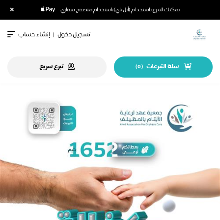
×
يمكنك التبرع باستخدام (أبل باي) باستخدام متصفح سفاري
تسجيل دخول
|
إنشاء حساب
سلة التبرعات
تبرع سريع
)
0
(