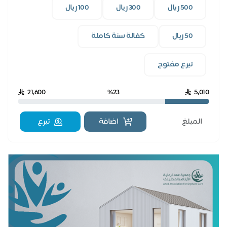
500 ريال
300 ريال
100 ريال
50 ريال
كفالة سنة كاملة
تبرع مفتوح
21,600
%23
5,010
اضافة
تبرع