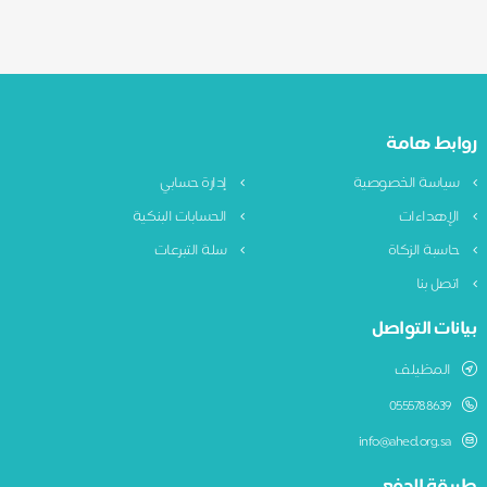
ابط هامة
ياسة الخصوصية
إدارة حسابي
لإهداءات
الحسابات البنكية
اسبة الزكاة
سلة التبرعات
تصل بنا
نات التواصل
المظيلف
0555788639
info@ahed.org.sa