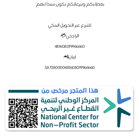
بعطاءكم وتبرعاتكم نكون سنداً لهم
للتبرع عبر التحويل البنكي
الراجحي💳:
481608019966660
ايبان📲:
SA7380000481608019966660