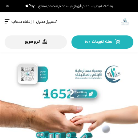
×
يمكنك التبرع باستخدام (أبل باي) باستخدام متصفح سفاري
تسجيل دخول
|
إنشاء حساب
سلة التبرعات
تبرع سريع
)
0
(