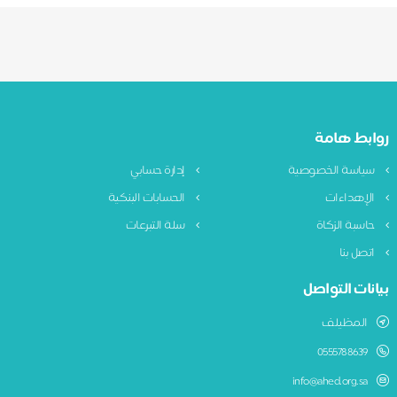
ابط هامة
ياسة الخصوصية
إدارة حسابي
لإهداءات
الحسابات البنكية
اسبة الزكاة
سلة التبرعات
تصل بنا
نات التواصل
المظيلف
0555788639
info@ahed.org.sa