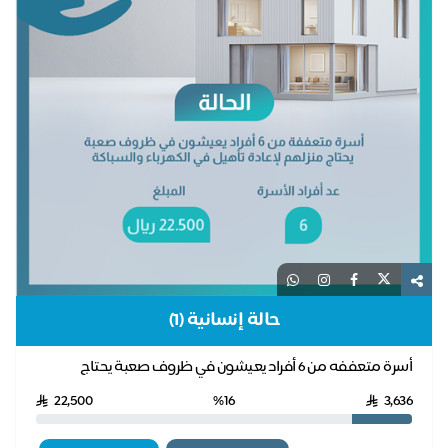
حالة إنسانية (1)
أسرة متعففه من 6 أفراد يعيشون في ظروف صعبة يحتاج
منزلهم لإعادة تأهيل في الكهرباء والسباكة
22,500
%16
3,636