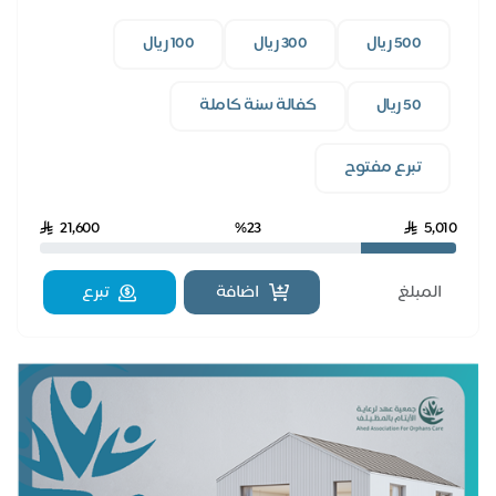
500 ريال
300 ريال
100 ريال
50 ريال
كفالة سنة كاملة
تبرع مفتوح
21,600
%23
5,010
اضافة
تبرع