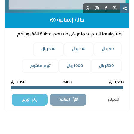
حالة إنسانية (9)
أرملة وابنها اليتيم، يحملون في طياتهم معاناة الفقر وتراكم
فواتير الكهرباء، بدعمكم نخفف عنهم.
50 ريال
100 ريال
300 ريال
500 ريال
1000 ريال
تبرع مفتوح
3,350
%100
3,500
اضافة
تبرع