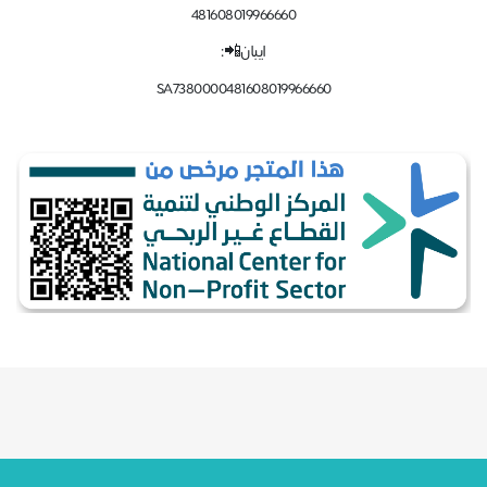
481608019966660
ايبان📲:
SA7380000481608019966660