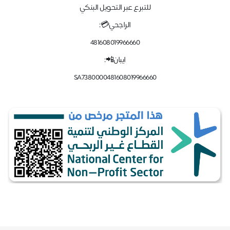
للتبرع عبر التحويل البنكي
الراجحي💳:
481608019966660
ايبان📲:
SA7380000481608019966660