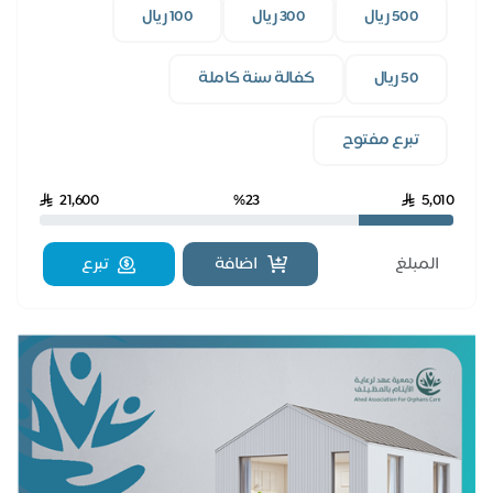
500 ريال
300 ريال
100 ريال
50 ريال
كفالة سنة كاملة
تبرع مفتوح
21,600
%23
5,010
اضافة
تبرع