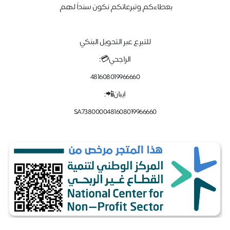
بعطاءكم وتبرعاتكم نكون سنداً لهم
للتبرع عبر التحويل البنكي
الراجحي💳:
481608019966660
ايبان📲:
SA7380000481608019966660