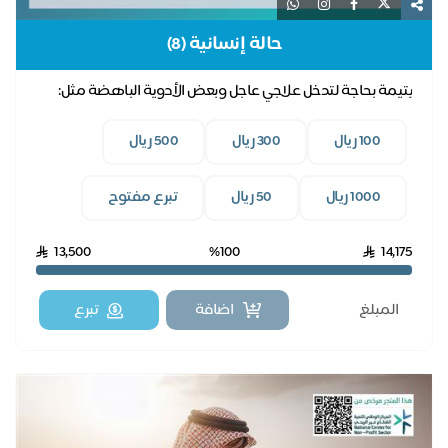
حالة إنسانية (8)
يتيمة بحاجة لتدخل علاجي عاجل وبعض الأدوية الباهضة مثل:
علاج (ساكسيندا)
100 ريال
300 ريال
500 ريال
1000 ريال
50 ريال
تبرع مفتوح
13,500
%100
14,175
اضافة
تبرع