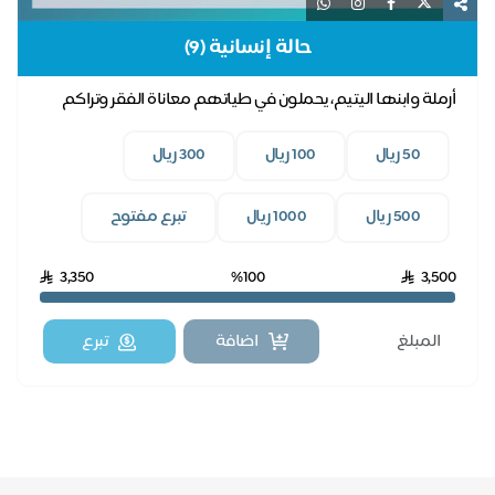
حالة إنسانية (9)
أرملة وابنها اليتيم، يحملون في طياتهم معاناة الفقر وتراكم
فواتير الكهرباء، بدعمكم نخفف عنهم.
50 ريال
100 ريال
300 ريال
500 ريال
1000 ريال
تبرع مفتوح
3,350
%100
3,500
اضافة
تبرع