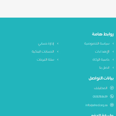
ابط هامة
ياسة الخصوصية
إدارة حسابي
لإهداءات
الحسابات البنكية
اسبة الزكاة
سلة التبرعات
تصل بنا
نات التواصل
المظيلف
0555788639
info@ahed.org.sa