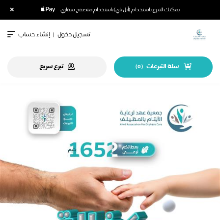
×
يمكنك التبرع باستخدام (أبل باي) باستخدام متصفح سفاري
تسجيل دخول
|
إنشاء حساب
سلة التبرعات
تبرع سريع
)
0
(