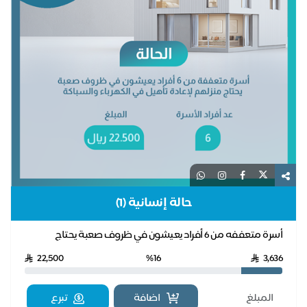
حالة إنسانية (1)
أسرة متعففه من 6 أفراد يعيشون في ظروف صعبة يحتاج
منزلهم لإعادة تأهيل في الكهرباء والسباكة
22,500
%16
3,636
اضافة
تبرع